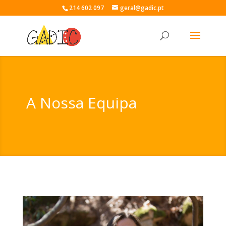
214 602 097
geral@gadic.pt
A Nossa Equipa