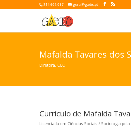
214 602 097
geral@gadic.pt
Mafalda Tavares dos 
Diretora, CEO
Currículo de Mafalda Tava
Licenciada em Ciências Sociais / Sociologia pel