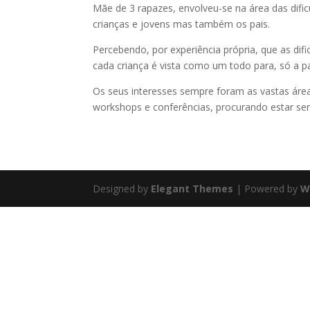
Mãe de 3 rapazes, envolveu-se na área das dific
crianças e jovens mas também os pais.
Percebendo, por experiência própria, que as di
cada criança é vista como um todo para, só a pa
Os seus interesses sempre foram as vastas áreas
workshops e conferências, procurando estar sem
Designed by
Elegant Themes
| Powered by
W