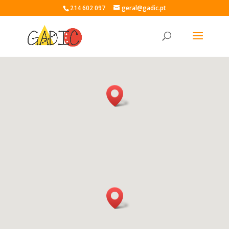
214 602 097
geral@gadic.pt