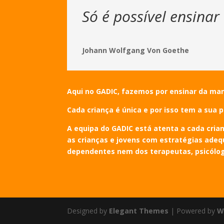
Só é possível ensina
Johann Wolfgang Von Goethe
Aqui no GADIC, fazemos por ensinar da ma
Cada criança é única e por isso tem a sua p
A equipa do GADIC está atenta a cada cria
as crianças e jovens com estratégias adequ
dependentes nem dos terapeutas, psicólog
Designed by
Elegant Themes
| Powered by
W