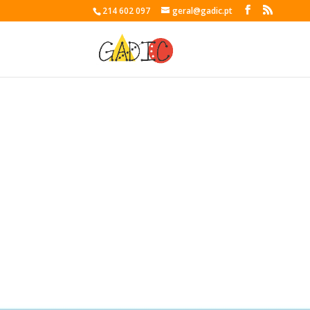
214 602 097
geral@gadic.pt