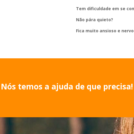
Tem dificuldade em se co
Não pára quieto?
Fica muito ansioso e nervo
Nós temos a ajuda de que precisa!