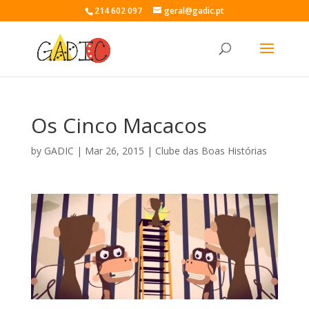
214 602 097
geral@gadic.pt
Os Cinco Macacos
by
GADIC
|
Mar 26, 2015
|
Clube das Boas Histórias