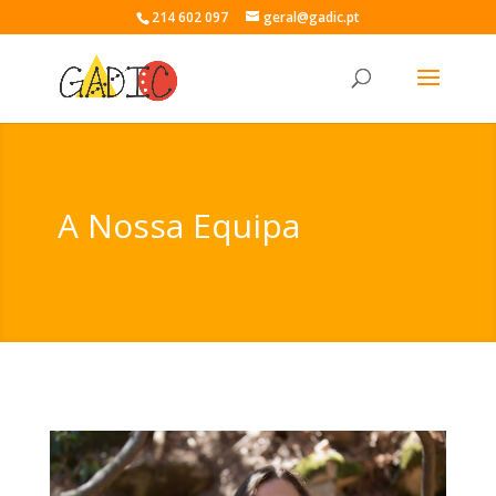
214 602 097
geral@gadic.pt
A Nossa Equipa