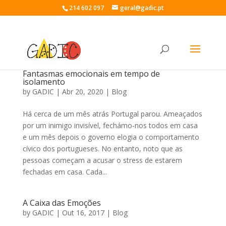
214 602 097
geral@gadic.pt
Fantasmas emocionais em tempo de
isolamento
by
GADIC
|
Abr 20, 2020
|
Blog
Há cerca de um mês atrás Portugal parou. Ameaçados
por um inimigo invisível, fechámo-nos todos em casa
e um mês depois o governo elogia o comportamento
cívico dos portugueses. No entanto, noto que as
pessoas começam a acusar o stress de estarem
fechadas em casa. Cada...
A Caixa das Emoções
by
GADIC
|
Out 16, 2017
|
Blog