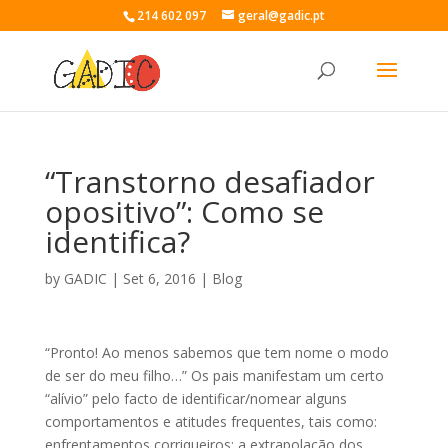
214 602 097
geral@gadic.pt
“Transtorno desafiador
opositivo”: Como se
identifica?
by
GADIC
|
Set 6, 2016
|
Blog
“Pronto! Ao menos sabemos que tem nome o modo
de ser do meu filho…” Os pais manifestam um certo
“alívio” pelo facto de identificar/nomear alguns
comportamentos e atitudes frequentes, tais como:
enfrentamentos corriqueiros; a extrapolação dos